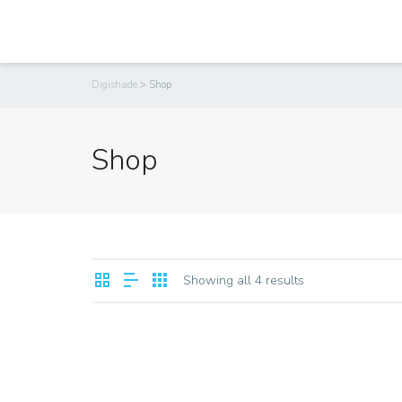
Home
Lap
Digishade
>
Shop
Shop
Showing all 4 results
SALE